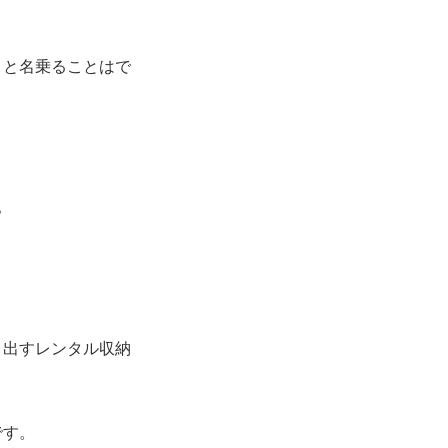
」と名乗ることはで
。
り出すレンタル収納
です。