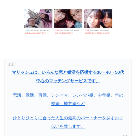
マリッシュは、
いろんな恋と婚活を
応援する
30・40・50代
中心のマッチングサービスです。
恋活、婚活、再婚、シンママ、
シンパパ婚、
中年婚、年の
差婚、地方婚など
ひとりひとりに合った人生の最高のパートナーを探すお手
伝いを致します。